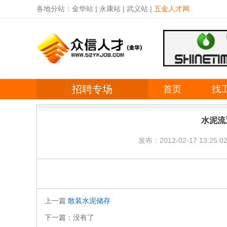
各地分站：
金华站
|
永康站
|
武义站
|
五金人才网
招聘专场
首页
找
水泥流
发布：2012-02-17 13:25:0
上一篇:
散装水泥储存
下一篇：
没有了