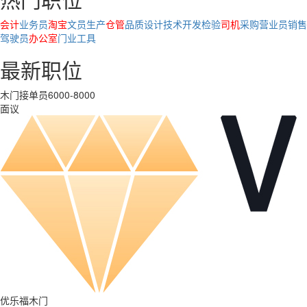
会计
业务员
淘宝
文员
生产
仓管
品质
设计
技术
开发
检验
司机
采购
营业员
销售
驾驶员
办公室
门业
工具
最新职位
木门接单员6000-8000
面议
优乐福木门