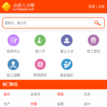
登录
|
注册
找人才
技工登记
会员中心
普工人才
职场资讯
联系我们
技工招聘
热门职位
会计
业务员
淘宝
文员
生产
仓管
品质
设计